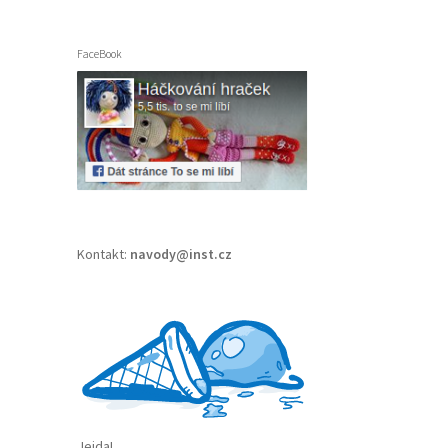
FaceBook
Kontakt:
navody@inst.cz
Jejda!