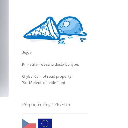
Jejda!
Při načítání obsahu došlo k chybě.
Chyba:
Cannot read property
'SortSelect' of undefined
Přepnutí měny CZK/EUR