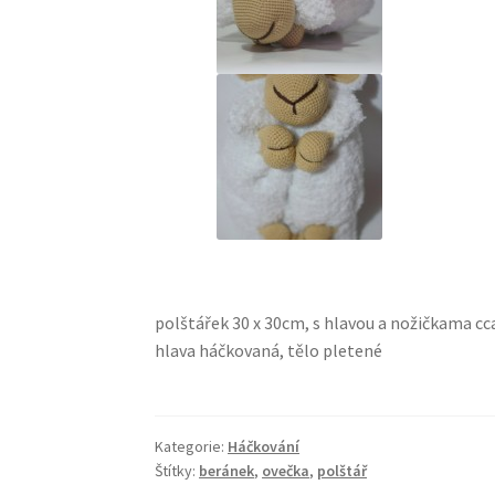
polštářek 30 x 30cm, s hlavou a nožičkama c
hlava háčkovaná, tělo pletené
Kategorie:
Háčkování
Štítky:
beránek
,
ovečka
,
polštář