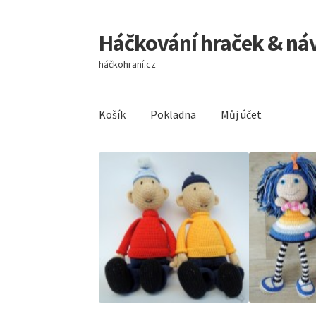
Háčkování hraček & ná
Přeskočit
Přejít
na
k
háčkohraní.cz
navigaci
obsahu
webu
Košík
Pokladna
Můj účet