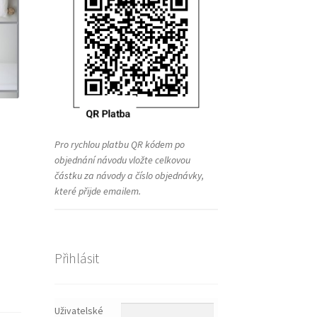
Pro rychlou platbu QR kódem po
objednání návodu vložte celkovou
částku za návody a číslo objednávky,
které přijde emailem.
Přihlásit
Uživatelské