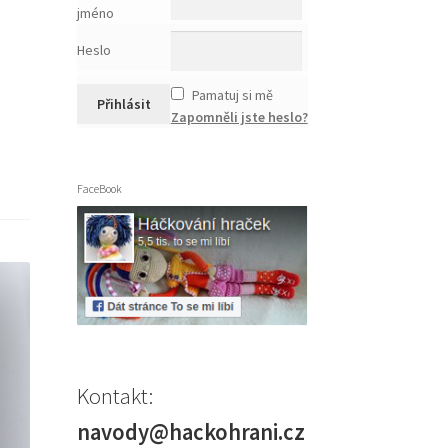
jméno
Heslo
Pamatuj si mě
Zapomněli jste heslo?
FaceBook
Kontakt:
navody@hackohrani.cz