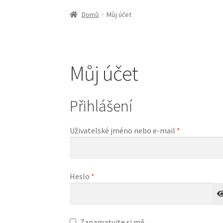
Domů
Můj účet
Můj účet
Přihlášení
Povinné
Uživatelské jméno nebo e-mail
*
Povinné
Heslo
*
Zapamatujte si mě