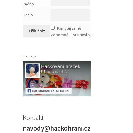
jméno
Heslo
Pamatuj si mě
Zapomněli jste heslo?
FaceBook
Kontakt:
navody@hackohrani.cz