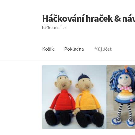
Háčkování hraček & ná
Přeskočit
Přejít
na
k
háčkohraní.cz
navigaci
obsahu
webu
Košík
Pokladna
Můj účet