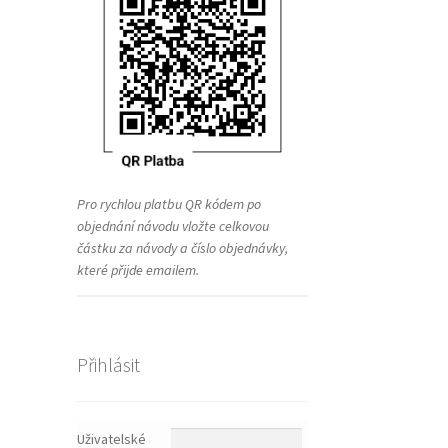
Pro rychlou platbu QR kódem po
objednání návodu vložte celkovou
částku za návody a číslo objednávky,
které přijde emailem.
Přihlásit
Uživatelské