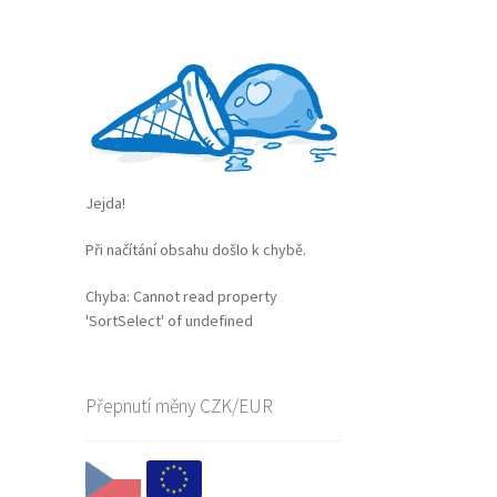
Jejda!
Při načítání obsahu došlo k chybě.
Chyba:
Cannot read property
'SortSelect' of undefined
Přepnutí měny CZK/EUR