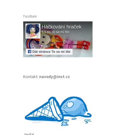
FaceBook
Kontakt:
navody@inst.cz
Jejda!